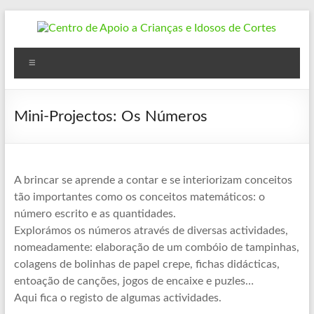
Skip
to
content
Centro
Menu
de
Apoio
Mini-Projectos: Os Números
a
Crianças
e
A brincar se aprende a contar e se interiorizam conceitos
tão importantes como os conceitos matemáticos: o
Idosos
número escrito e as quantidades.
Explorámos os números através de diversas actividades,
de
nomeadamente: elaboração de um combóio de tampinhas,
Cortes
colagens de bolinhas de papel crepe, fichas didácticas,
entoação de canções, jogos de encaixe e puzles…
Cortes
Aqui fica o registo de algumas actividades.
do