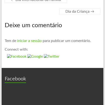
o
t
k
o
e
e
Dia da Criança
→
k
r
d
I
Deixe um comentário
n
Tem de
iniciar a sessão
para publicar um comentário.
Connect with:
Facebook