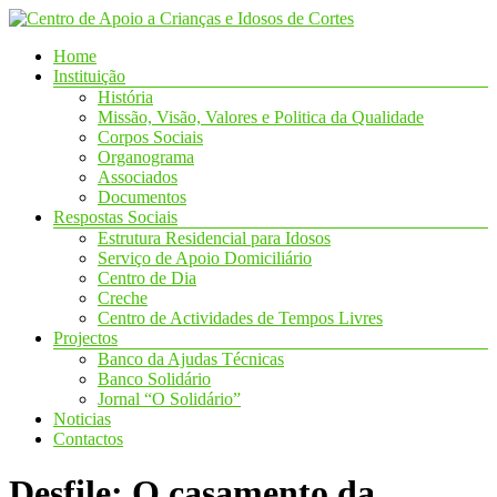
Skip
to
Menu
Home
content
Centro
Instituição
de
História
Apoio
Missão, Visão, Valores e Politica da Qualidade
a
Corpos Sociais
Crianças
Organograma
Associados
e
Documentos
Idosos
Respostas Sociais
de
Estrutura Residencial para Idosos
Cortes
Serviço de Apoio Domiciliário
Centro de Dia
Creche
Cortes
Centro de Actividades de Tempos Livres
do
Projectos
Meio,
Lar
Banco da Ajudas Técnicas
Idosos,
Banco Solidário
Estrutura
Jornal “O Solidário”
Residencial
Noticias
para
Contactos
Idosos,
Centro
Desfile: O casamento da