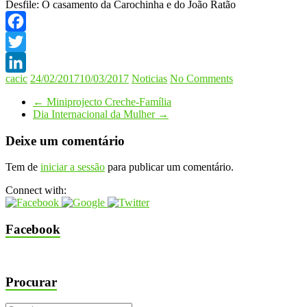
Desfile: O casamento da Carochinha e do João Ratão
Facebook
Twitter
cacic
24/02/2017
10/03/2017
Noticias
No Comments
LinkedIn
←
Miniprojecto Creche-Família
Dia Internacional da Mulher
→
Deixe um comentário
Tem de
iniciar a sessão
para publicar um comentário.
Connect with:
Facebook
Procurar