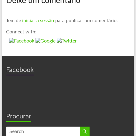
Deixe um comentário
n
Tem de
iniciar a sessão
para publicar um comentário.
Connect with:
Facebook
Procurar