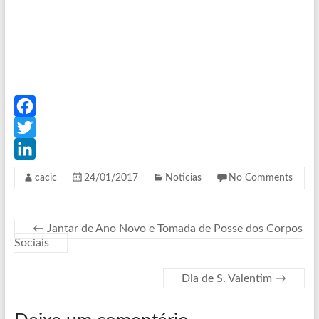
F
a
T
c
w
L
cacic
24/01/2017
Noticias
No Comments
e
i
i
b
t
n
←
Jantar de Ano Novo e Tomada de Posse dos Corpos
o
t
k
Sociais
o
e
e
k
r
d
Dia de S. Valentim
→
I