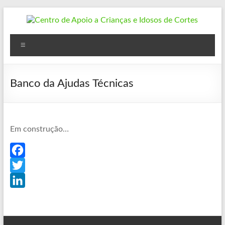
Skip
to
content
Centro
Menu
de
Apoio
Banco da Ajudas Técnicas
a
Crianças
e
Em construção…
Idosos
F
de
a
T
Cortes
c
w
L
Cortes
e
i
i
do