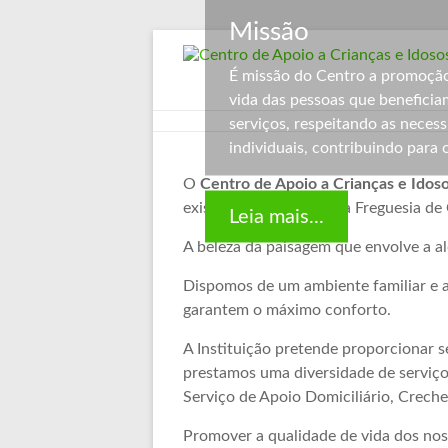
Missão
Skip
to
Centro
É missão do Centro a promoção
content
vida das pessoas que benefici
de
serviços, respeitando as neces
Apoio
individuais, contribuindo para 
a
O
Centro de Apoio a Crianças e Idos
existência, localizada na Freguesia d
Crianças
Leia mais...
A beleza da paisagem que envolve a al
e
Dispomos de um ambiente familiar e a
Idosos
garantem o máximo conforto.
de
A Instituição pretende proporcionar s
Cortes
prestamos uma diversidade de serviços
Serviço de Apoio Domiciliário, Creche
Cortes
Promover a qualidade de vida dos noss
do