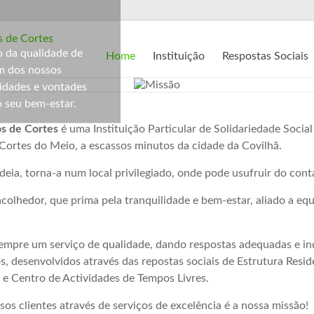
 da qualidade de
Home
Instituição
Respostas Sociais
am dos nossos
sidades e vontades
o seu bem-estar.
os de Cortes
é uma Instituição Particular de Solidariedade Social
e Cortes do Meio, a escassos minutos da cidade da Covilhã.
deia, torna-a num local privilegiado, onde pode usufruir do con
colhedor, que prima pela tranquilidade e bem-estar, aliado a e
empre um serviço de qualidade, dando respostas adequadas e indiv
, desenvolvidos através das repostas sociais de Estrutura Reside
 e Centro de Actividades de Tempos Livres.
os clientes através de serviços de excelência é a nossa missão!