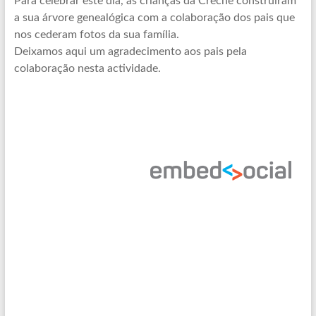
Para celebrar este dia, as crianças da Creche construiram
Meio,
a sua árvore genealógica com a colaboração dos pais que
Lar
nos cederam fotos da sua família.
Idosos,
Deixamos aqui um agradecimento aos pais pela
Estrutura
colaboração nesta actividade.
Residencial
para
Idosos,
Centro
de
Dia,
Serviço
de
Apoio
Domiciliario