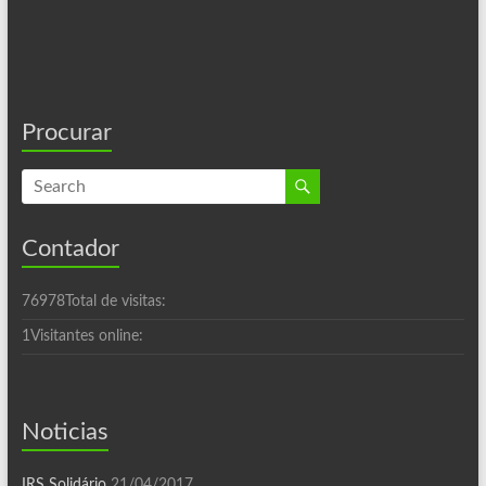
Procurar
Contador
76978
Total de visitas:
1
Visitantes online:
Noticias
IRS Solidário
21/04/2017