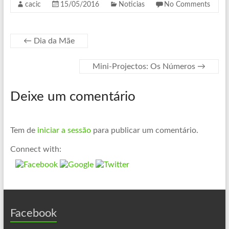
cacic
15/05/2016
Noticias
No Comments
e
i
i
b
t
n
←
Dia da Mãe
o
t
k
o
e
e
Mini-Projectos: Os Números
→
k
r
d
I
Deixe um comentário
n
Tem de
iniciar a sessão
para publicar um comentário.
Connect with:
Facebook