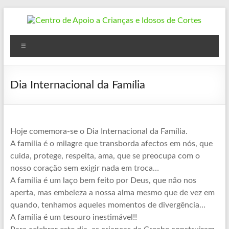
Skip
to
content
Centro
Menu
de
Apoio
Dia Internacional da Família
a
Crianças
e
Hoje comemora-se o Dia Internacional da Família.
A família é o milagre que transborda afectos em nós, que
Idosos
cuida, protege, respeita, ama, que se preocupa com o
nosso coração sem exigir nada em troca…
de
A família é um laço bem feito por Deus, que não nos
Cortes
aperta, mas embeleza a nossa alma mesmo que de vez em
quando, tenhamos aqueles momentos de divergência…
Cortes
A família é um tesouro inestimável!!
do