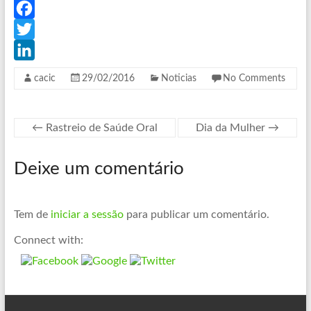
Meio,
Lar
F
Idosos,
a
T
Estrutura
c
w
L
Residencial
cacic
29/02/2016
Noticias
No Comments
e
i
i
para
Idosos,
b
t
n
←
Rastreio de Saúde Oral
Dia da Mulher
→
Centro
o
t
k
de
o
e
e
Dia,
Deixe um comentário
k
r
d
Serviço
de
I
Apoio
Tem de
iniciar a sessão
para publicar um comentário.
n
Domiciliario
Connect with: